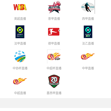
英超直播
意甲直播
西甲直播
法甲直播
德甲直播
法乙直播
中协杯直播
中超杯直播
中甲直播
中超直播
墨西甲直播